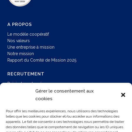
A PROPOS
Le modèle coopératif
Nos valeurs
Une entreprise à mission
Notre mission
Rapport du Comité de Mission 2025
RECRUTEMENT
Rejoindre notre réseau
Opportunités en CDI
Gérer le consentement aux
Recrutements internes
cookies
Toutes nos offres
Pour offrir les meilleures expériences, nous utilisons des technologies
telles que les cookies pour stocker et/ou accéder aux informations des
appareils. Le fait de consentir à ces technologies nous permettra de traiter
NOUS CONTACTER
des données telles que le comportement de navigation ou les ID uniques