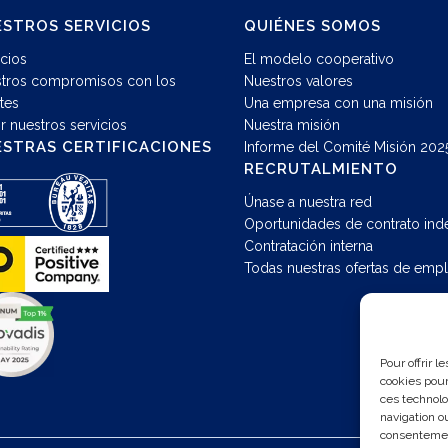
STROS SERVICIOS
QUIÉNES SOMOS
icios
El modelo cooperativo
tros compromisos con los
Nuestros valores
ntes
Una empresa con una misión
ir nuestros servicios
Nuestra misión
STRAS CERTIFICACIONES
Informe del Comité Misión 202
RECRUTALMIENTO
Únase a nuestra red
Oportunidades de contrato inde
Contratación interna
Todas nuestras ofertas de emp
Pour offrir 
cookies pour
ces technolo
navigation ou
consentement