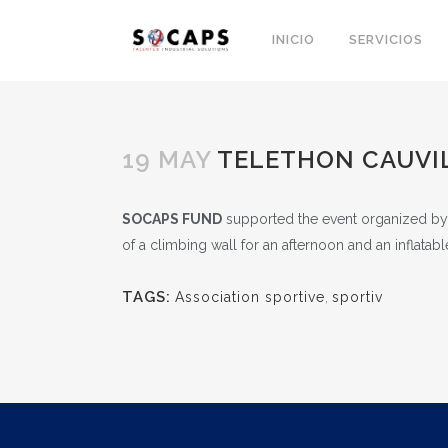
INICIO
SERVICIOS
19 MAY
TELETHON CAUVIL
SOCAPS FUND
supported the event organized by
of a climbing wall for an afternoon and an inflatabl
TAGS:
Association sportive
,
sportiv