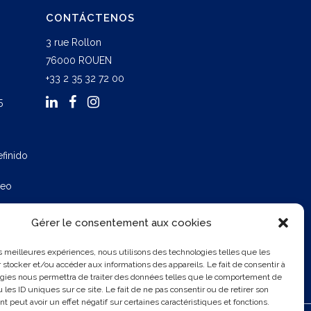
CONTÁCTENOS
3 rue Rollon
76000 ROUEN
+33 2 35 32 72 00
5
finido
leo
Gérer le consentement aux cookies
les meilleures expériences, nous utilisons des technologies telles que les
 stocker et/ou accéder aux informations des appareils. Le fait de consentir à
gies nous permettra de traiter des données telles que le comportement de
 les ID uniques sur ce site. Le fait de ne pas consentir ou de retirer son
 peut avoir un effet négatif sur certaines caractéristiques et fonctions.