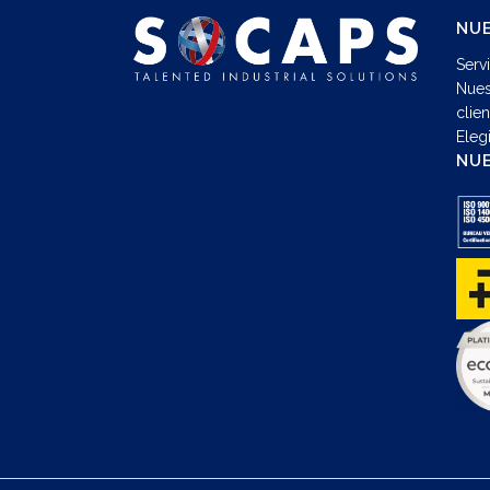
NUE
Serv
Nues
clie
Eleg
NUE