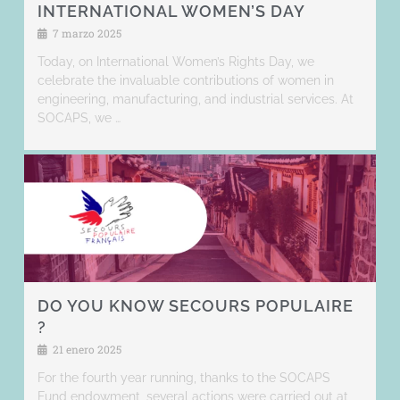
INTERNATIONAL WOMEN’S DAY
7 marzo 2025
Today, on International Women’s Rights Day, we
celebrate the invaluable contributions of women in
engineering, manufacturing, and industrial services. At
SOCAPS, we …
DO YOU KNOW SECOURS POPULAIRE
?
21 enero 2025
For the fourth year running, thanks to the SOCAPS
Fund endowment, several actions were carried out at