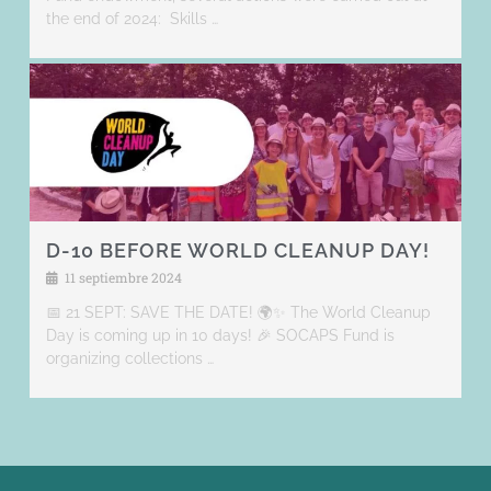
the end of 2024: Skills …
D-10 BEFORE WORLD CLEANUP DAY!
11 septiembre 2024
📅 21 SEPT: SAVE THE DATE! 🌍✨ The World Cleanup
Day is coming up in 10 days! 🎉 SOCAPS Fund is
organizing collections …