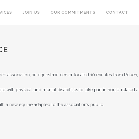
VICES
JOIN US
OUR COMMITMENTS
CONTACT
CE
 association, an equestrian center located 10 minutes from Rouen, o
with physical and mental disabilities to take part in horse-related act
ith a new equine adapted to the association’s public.