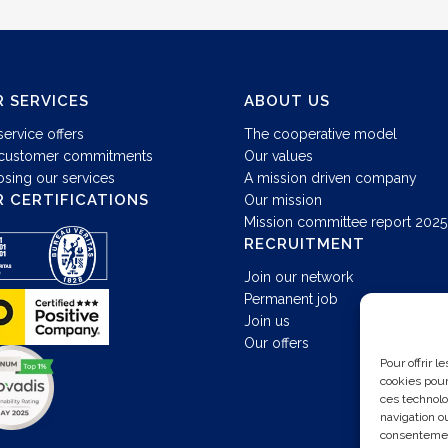
 SERVICES
ABOUT US
service offers
The cooperative model
customer commitments
Our values
sing our services
A mission driven company
 CERTIFICATIONS
Our mission
Mission committee report 2025
RECRUITMENT
Join our network
Permanent job
Join us
Our offers
Pour offrir 
cookies pour
ces technolo
navigation ou
consentement