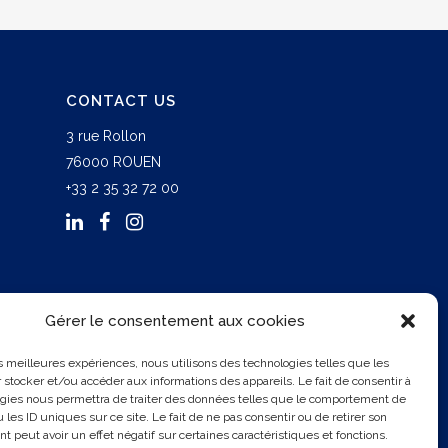
CONTACT US
3 rue Rollon
76000 ROUEN
+33 2 35 32 72 00
Gérer le consentement aux cookies
les meilleures expériences, nous utilisons des technologies telles que les
 stocker et/ou accéder aux informations des appareils. Le fait de consentir à
gies nous permettra de traiter des données telles que le comportement de
 les ID uniques sur ce site. Le fait de ne pas consentir ou de retirer son
 peut avoir un effet négatif sur certaines caractéristiques et fonctions.