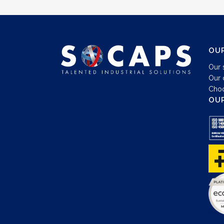
OUR
Our 
Our 
Choo
OUR