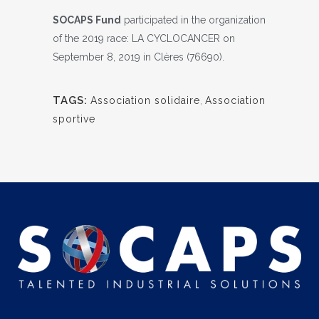
SOCAPS Fund
participated in the organization
of the 2019 race: LA CYCLOCANCER on
September 8, 2019 in Clères (76690).
TAGS:
Association solidaire
,
Association
sportive