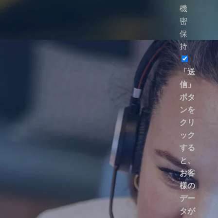
機
密
保
持
「送
信」
ボタ
ンを
クリ
ック
する
と、
お客
様の
デー
タが