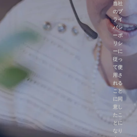
当社
のプ
ライ
バシ
ーポ
リシ
ーに
従っ
て使
用さ
れる
こと
に同
意し
たこ
とに
なり