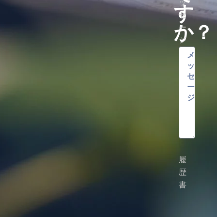
ッ
す
セ
か？
ー
ジ
履
歴
書