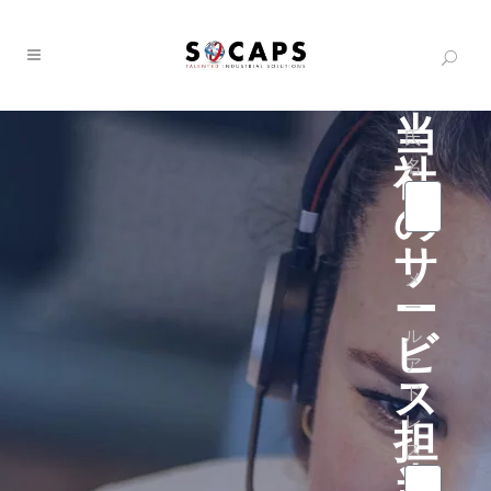
当
氏
社
名
の
サ
メ
ー
ー
ル
ビ
ア
ス
ド
レ
担
ス
当