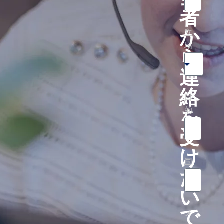
者
か
立
場
ら
連
絡
目
を
的
受
け
国
た
い
で
メ