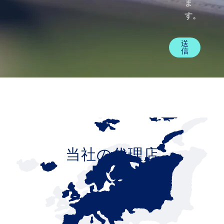
ま
す。
送
信
当社の代理店
欧州